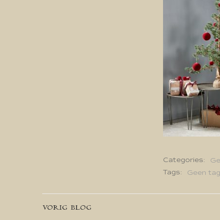
Categories:
Ge
Tags:
Geen ta
Bericht
VORIG BLOG