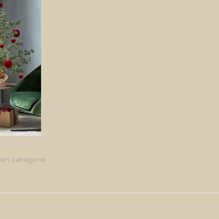
en categorie
g