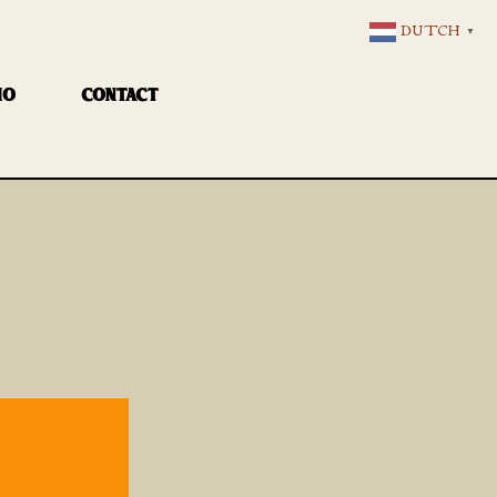
DUTCH
▼
IO
CONTACT