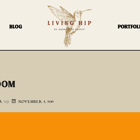
BLOG
PORTFOL
OOM
op
A
NOVEMBER 5, 2019