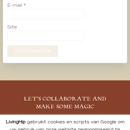
E-mail
*
Site
LET’S COLLABORATE AND
MAKE SOME MAGIC
MELD JE AAN
LivingHip
gebruikt cookies en scripts van Google om
uw gebruik van onze website geanonimiseerd te