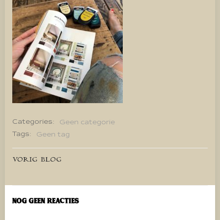
Categories:
Geen categorie
Tags:
Geen tag
Bericht
VORIG BLOG
navigatie
Nog geen reacties