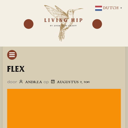
GA
DUTCH
▼
NAAR
DE
INHOUD
FLEX
door
op
ANDREA
AUGUSTUS 2, 2019