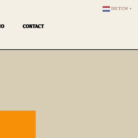
DUTCH
▼
IO
CONTACT