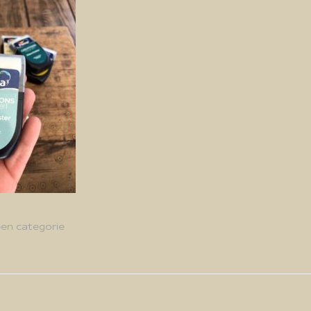
en categorie
g