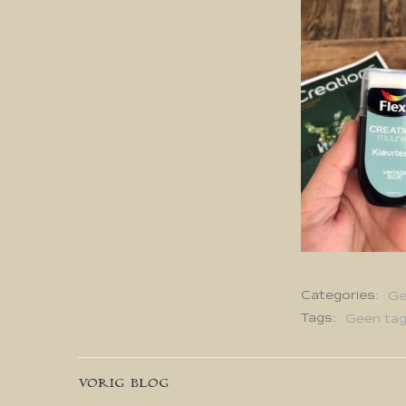
Categories:
Ge
Tags:
Geen ta
Bericht
VORIG BLOG