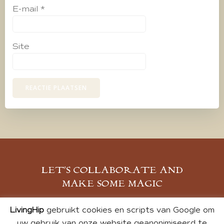
E-mail
*
Site
LET’S COLLABORATE AND
MAKE SOME MAGIC
MELD JE AAN
LivingHip
gebruikt cookies en scripts van Google om
uw gebruik van onze website geanonimiseerd te