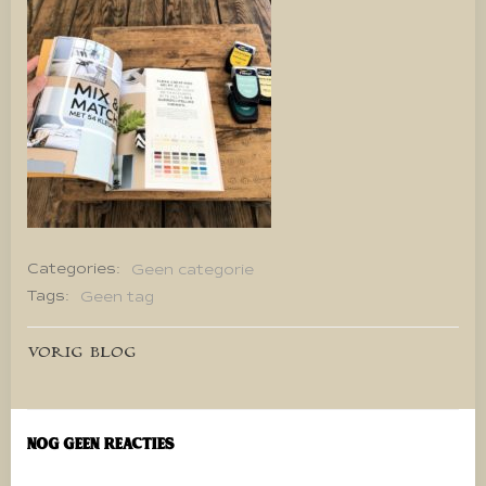
Categories:
Geen categorie
Tags:
Geen tag
Bericht
VORIG BLOG
navigatie
Nog geen reacties