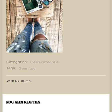
Categories:
Geen categorie
Tags:
Geen tag
Bericht
VORIG BLOG
navigatie
Nog geen reacties