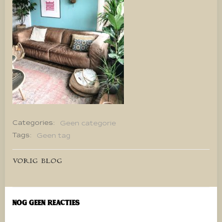
Categories:
Geen categorie
Tags:
Geen tag
Bericht
VORIG BLOG
navigatie
Nog geen reacties