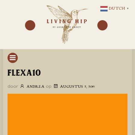
GA
DUTCH
▼
NAAR
DE
INHOUD
FLEXA10
door
op
ANDREA
AUGUSTUS 2, 2019