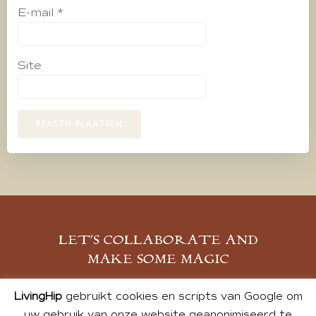
E-mail
*
Site
LET’S COLLABORATE AND
MAKE SOME MAGIC
MELD JE AAN
LivingHip
gebruikt cookies en scripts van Google om
uw gebruik van onze website geanonimiseerd te