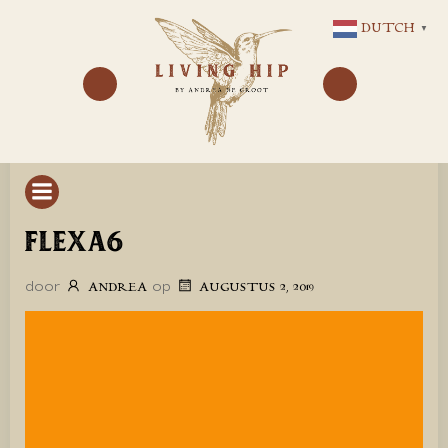
GA
DUTCH
▼
NAAR
DE
INHOUD
FLEXA6
door
op
ANDREA
AUGUSTUS 2, 2019