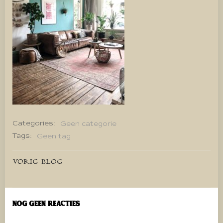
Categories:
Geen categorie
Tags:
Geen tag
Bericht
VORIG BLOG
navigatie
Nog geen reacties