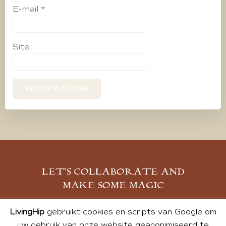
E-mail
*
Site
LET’S COLLABORATE AND
MAKE SOME MAGIC
MELD JE AAN
LivingHip
gebruikt cookies en scripts van Google om
uw gebruik van onze website geanonimiseerd te