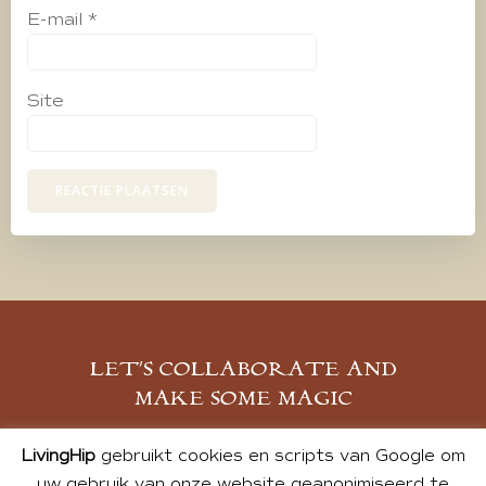
E-mail
*
Site
LET’S COLLABORATE AND
MAKE SOME MAGIC
MELD JE AAN
LivingHip
gebruikt cookies en scripts van Google om
uw gebruik van onze website geanonimiseerd te