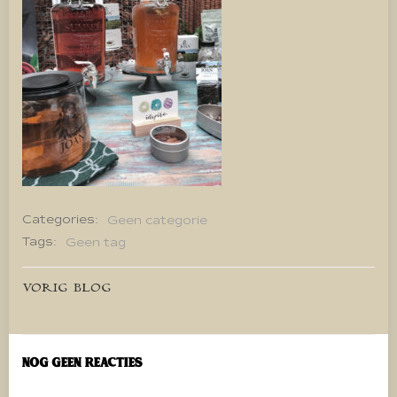
Categories:
Geen categorie
Tags:
Geen tag
Bericht
VORIG BLOG
navigatie
Nog geen reacties