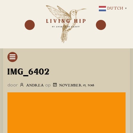
GA
DUTCH
▼
NAAR
DE
INHOUD
IMG_6402
door
op
ANDREA
NOVEMBER 15, 2018