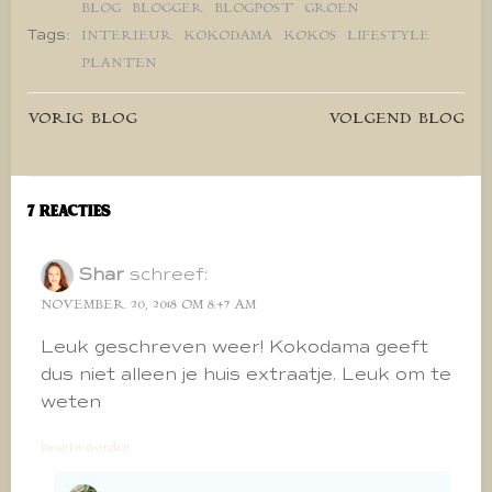
BLOG
BLOGGER
BLOGPOST
GROEN
Tags:
INTERIEUR
KOKODAMA
KOKOS
LIFESTYLE
PLANTEN
Bericht
Bericht
VORIG BLOG
VOLGEND BLOG
navigatie
navigatie
7 Reacties
Shar
schreef:
NOVEMBER 20, 2018 OM 8:47 AM
Leuk geschreven weer! Kokodama geeft
dus niet alleen je huis extraatje. Leuk om te
weten
beantwoorden