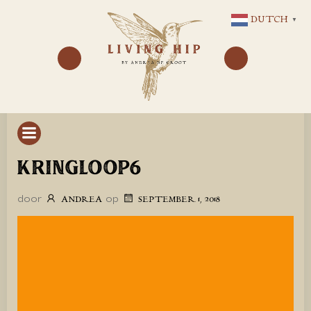
GA
DUTCH
▼
NAAR
DE
INHOUD
KRINGLOOP6
door
op
ANDREA
SEPTEMBER 1, 2018