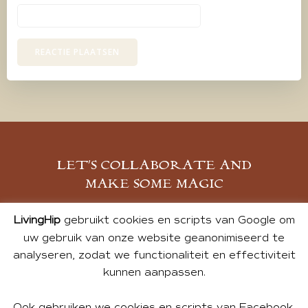
LET’S COLLABORATE AND
MAKE SOME MAGIC
MELD JE AAN
LivingHip
gebruikt cookies en scripts van Google om
uw gebruik van onze website geanonimiseerd te
analyseren, zodat we functionaliteit en effectiviteit
kunnen aanpassen.
Ook gebruiken we cookies en scripts van Facebook,