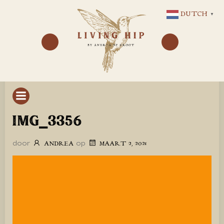
GA
DUTCH
▼
NAAR
DE
INHOUD
IMG_3356
door
op
ANDREA
MAART 2, 2021