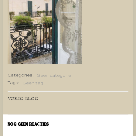
Categories:
Geen categorie
Tags:
Geen tag
Bericht
VORIG BLOG
navigatie
Nog geen reacties