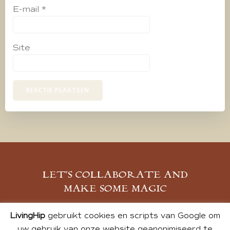
E-mail
*
Site
LET’S COLLABORATE AND
MAKE SOME MAGIC
MELD JE AAN
LivingHip
gebruikt cookies en scripts van Google om
uw gebruik van onze website geanonimiseerd te