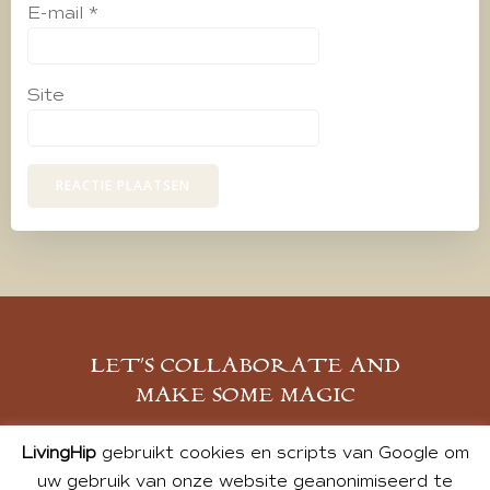
E-mail
*
Site
LET’S COLLABORATE AND
MAKE SOME MAGIC
MELD JE AAN
LivingHip
gebruikt cookies en scripts van Google om
uw gebruik van onze website geanonimiseerd te