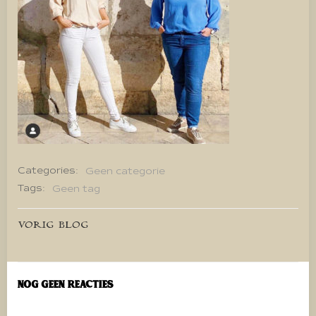
Categories:
Geen categorie
Tags:
Geen tag
Bericht
VORIG BLOG
navigatie
Nog geen reacties