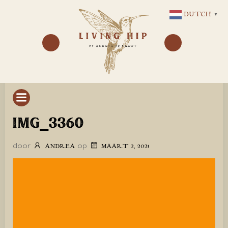
GA
DUTCH
▼
NAAR
DE
INHOUD
IMG_3360
door
op
ANDREA
MAART 2, 2021