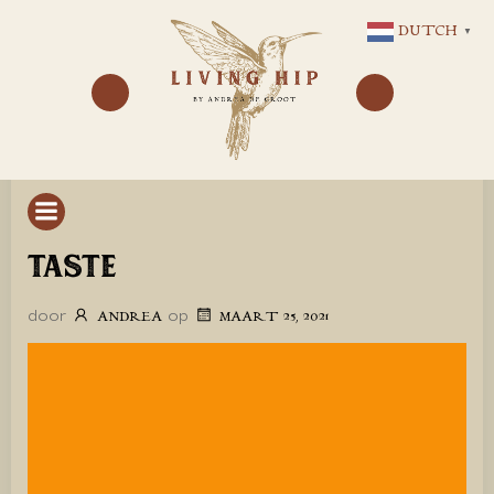
GA
DUTCH
▼
NAAR
DE
INHOUD
TASTE
door
op
ANDREA
MAART 25, 2021