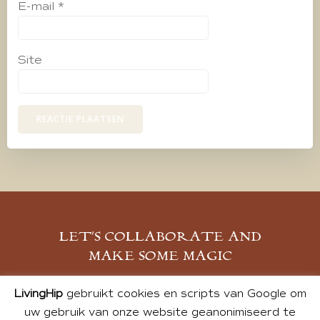
E-mail
*
Site
LET’S COLLABORATE AND
MAKE SOME MAGIC
MELD JE AAN
LivingHip
gebruikt cookies en scripts van Google om
uw gebruik van onze website geanonimiseerd te