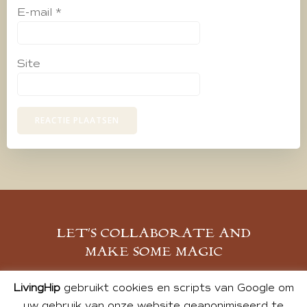
E-mail
*
Site
LET’S COLLABORATE AND
MAKE SOME MAGIC
MELD JE AAN
LivingHip
gebruikt cookies en scripts van Google om
uw gebruik van onze website geanonimiseerd te