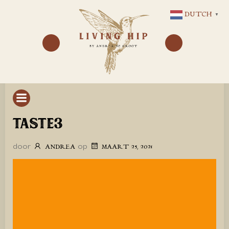
GA
DUTCH
▼
NAAR
DE
INHOUD
TASTE3
door
op
ANDREA
MAART 25, 2021