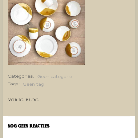
Categories:
Geen categorie
Tags:
Geen tag
Bericht
VORIG BLOG
navigatie
Nog geen reacties