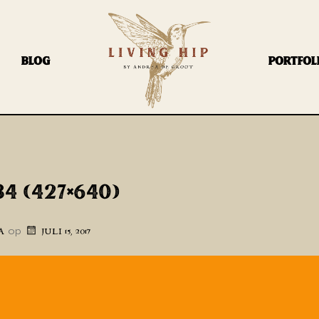
BLOG
PORTFOL
4 (427×640)
op
A
JULI 15, 2017