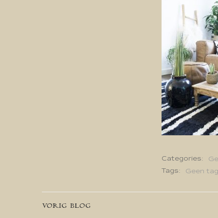
Categories:
Ge
Tags:
Geen ta
Bericht
VORIG BLOG