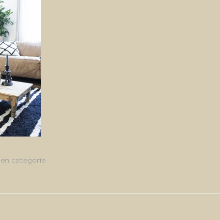
en categorie
g