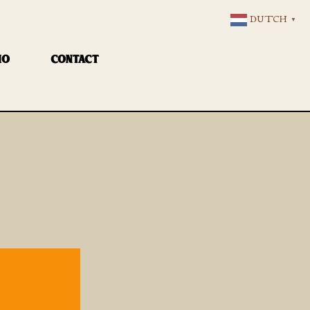
DUTCH
▼
IO
CONTACT