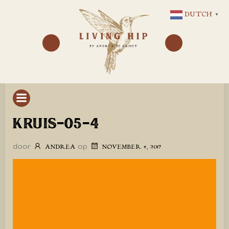
GA
DUTCH
▼
NAAR
DE
INHOUD
KRUIS-05-4
door
op
ANDREA
NOVEMBER 4, 2017