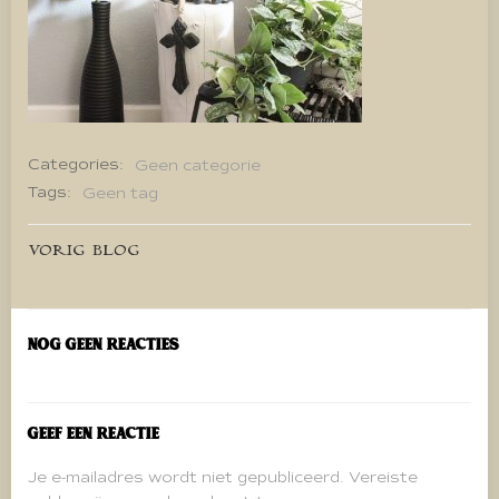
Categories:
Geen categorie
Tags:
Geen tag
Bericht
VORIG BLOG
navigatie
Nog geen reacties
Geef een reactie
Je e-mailadres wordt niet gepubliceerd.
Vereiste