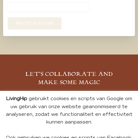
LET’S COLLABORATE AND
MAKE SOME MAGIC
MELD JE AAN
LivingHip
gebruikt cookies en scripts van Google om
uw gebruik van onze website geanonimiseerd te
analyseren, zodat we functionaliteit en effectiviteit
kunnen aanpassen.
Ook gebruiken we cookies en scripts van Facebook,