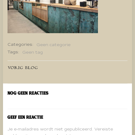
Categories:
Geen categorie
Tags:
Geen tag
Bericht
VORIG BLOG
navigatie
Nog geen reacties
Geef een reactie
Je e-mailadres wordt niet gepubliceerd.
Vereiste