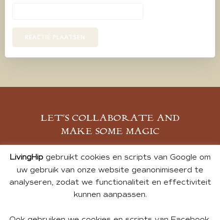
LET’S COLLABORATE AND
MAKE SOME MAGIC
MELD JE AAN
LivingHip
gebruikt cookies en scripts van Google om
uw gebruik van onze website geanonimiseerd te
analyseren, zodat we functionaliteit en effectiviteit
kunnen aanpassen.
Ook gebruiken we cookies en scripts van Facebook,