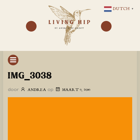
GA
DUTCH
▼
NAAR
DE
INHOUD
IMG_3038
door
op
ANDREA
MAART 9, 2019