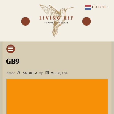
GA
DUTCH
▼
NAAR
DE
INHOUD
GB9
door
op
ANDREA
MEI 16, 2019