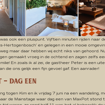
as ook een pluspunt. Vijftien minuten rijden naar de
 ’s-Hertogenbosch’ en gelegen in een mooie omgeving
lweg maar daar hebben wij echt niks van gehoord. N
ingen gemaakt vroeg in de ochtend en zagen zelfs e
ilie! En zoals ik al zei, de gastheer Peter is een uit
 die ons gelijk een fijn gevoel gaf. Een aanrader!
 – Dag een
ng togen Kim en ik vrijdag 7 juni na een wandeling, m
 naar de Mainstage waar dag een van MaxPot stond t
tijd waren, zo rond half 11 was het al behoorlijk dr