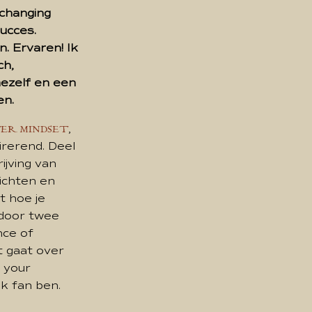
-changing
ucces.
. Ervaren! Ik
ch,
mezelf en een
en.
,
TER MINDSET
pirerend. Deel
rijving van
zichten en
t hoe je
d door twee
nce of
t gaat over
r your
ik fan ben.