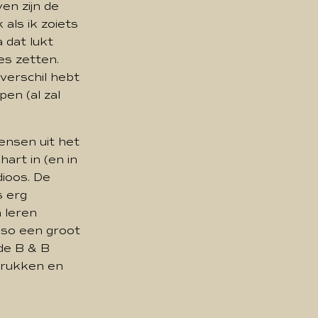
ven zijn de
 als ik zoiets
a dat lukt
jes zetten.
 verschil hebt
en (al zal
ensen uit het
art in (en in
ioos. De
s erg
 leren
eso een groot
 de B & B
ndrukken en