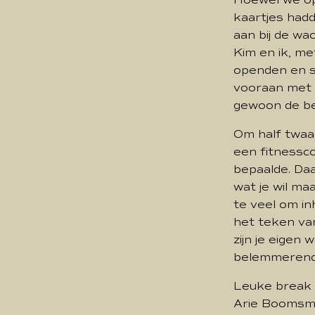
kaartjes had
aan bij de wa
Kim en ik, m
openden en s
vooraan met e
gewoon de be
Om half twaa
een fitnessco
bepaalde. Da
wat je wil maa
te veel om in
het teken va
zijn je eigen 
belemmerende
Leuke break 
Arie Boomsma