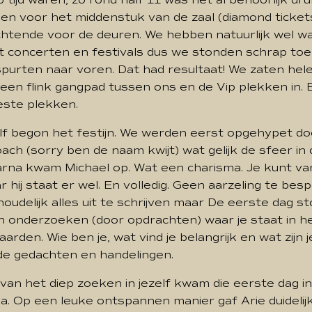
den voor het middenstuk van de zaal (diamond ticket
chtende voor de deuren. We hebben natuurlijk wel wa
et concerten en festivals dus we stonden schrap to
purten naar voren. Dat had resultaat! We zaten hel
en flink gangpad tussen ons en de Vip plekken in. Ei
ste plekken.
lf begon het festijn. We werden eerst opgehypet d
ach (sorry ben de naam kwijt) wat gelijk de sfeer in 
arna kwam Michael op. Wat een charisma. Je kunt v
r hij staat er wel. En volledig. Geen aarzeling te bes
houdelijk alles uit te schrijven maar De eerste dag st
n onderzoeken (door opdrachten) waar je staat in he
waarden. Wie ben je, wat vind je belangrijk en wat zijn j
 gedachten en handelingen.
van het diep zoeken in jezelf kwam die eerste dag i
. Op een leuke ontspannen manier gaf Arie duideli