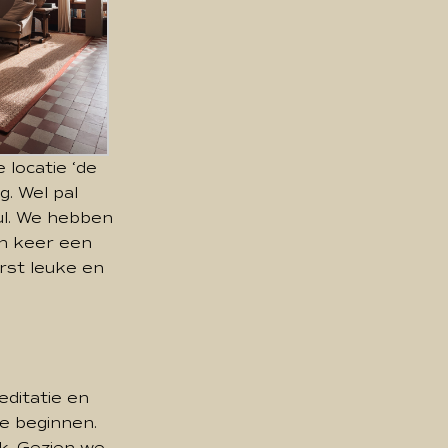
 locatie ‘de
. Wel pal
ul. We hebben
en keer een
erst leuke en
editatie en
e beginnen.
uk. Gezien we