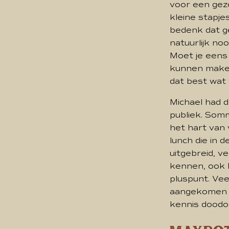
voor een gezon
kleine stapjes
bedenk dat ge
natuurlijk noo
Moet je eens 
kunnen maken!
dat best wat 
Michael had 
publiek. Somm
het hart van
lunch die in 
uitgebreid, v
kennen, ook 
pluspunt. Vee
aangekomen zi
kennis doodo