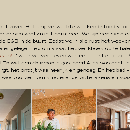
het zover. Het lang verwachte weekend stond voor 
er enorm veel zin in. Enorm veel! We zijn een dagje e
 de B&B in de buurt. Zodat we in alle rust het weeke
s er gelegenheid om alvast het werkboek op te hal
‘ waar we verbleven was een feestje op zich.
AN HAL
! En wat een charmante gastheer! Alles was echt tot
rgt, het ontbijt was heerlijk en genoeg. En het bed –
– was voorzien van knisperende witte lakens en kus