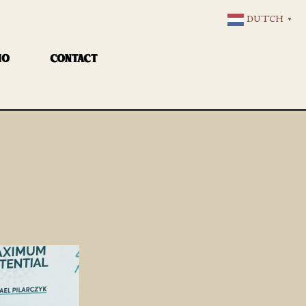
DUTCH
▼
IO
CONTACT