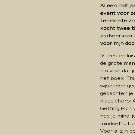
Al een half j
event voor ze
Tenminste zo
kocht twee ti
parkeerkaart
voor mijn doc
Ik lees en lu
de grote man a
zijn visie dat
het boek ‘Thi
wijsheden geg
gedachten je 
klassiekers:
Getting Rich 
hoe je mind, 
mindset’ dit b
Voor al zijn 