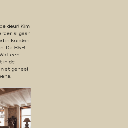
de deur! Kim
erder al gaan
nd in konden
en. De B&B
 Wat een
 in de
 niet geheel
sens.