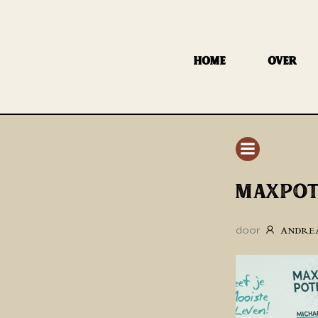
GA
NAAR
DE
HOME
OVER
INHOUD
MAXPOT
door
ANDRE