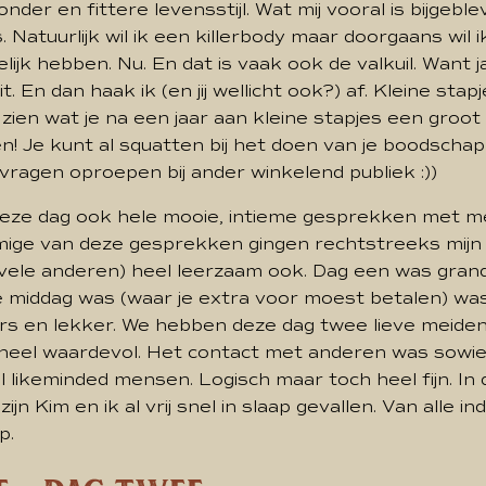
der en fittere levensstijl. Wat mij vooral is bijgeble
. Natuurlijk wil ik een killerbody maar doorgaans wil ik
lijk hebben. Nu. En dat is vaak ook de valkuil. Want j
it. En dan haak ik (en jij wellicht ook?) af. Kleine stap
zien wat je na een jaar aan kleine stapjes een groot
 Je kunt al squatten bij het doen van je boodschapp
vragen oproepen bij ander winkelend publiek :))
deze dag ook hele mooie, intieme gesprekken met m
ige van deze gesprekken gingen rechtstreeks mijn h
 vele anderen) heel leerzaam ook. Dag een was grand
de middag was (waar je extra voor moest betalen) wa
ers en lekker. We hebben deze dag twee lieve meiden
heel waardevol. Het contact met anderen was sowi
l likeminded mensen. Logisch maar toch heel fijn. In
jn Kim en ik al vrij snel in slaap gevallen. Van alle i
p.