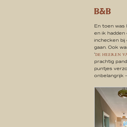
B&B
En toen was 
en ik hadden 
inchecken bij
gaan. Ook wa
‘
DE HEEREN V
prachtig pand
puntjes verzo
onbelangrijk 