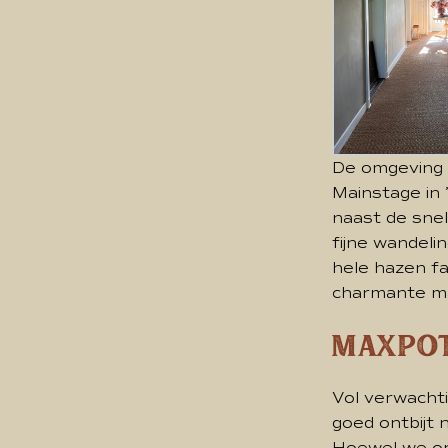
De omgeving w
Mainstage in
naast de sne
fijne wandel
hele hazen fam
charmante man
Maxpot
Vol verwachti
goed ontbijt
Hoewel we op 