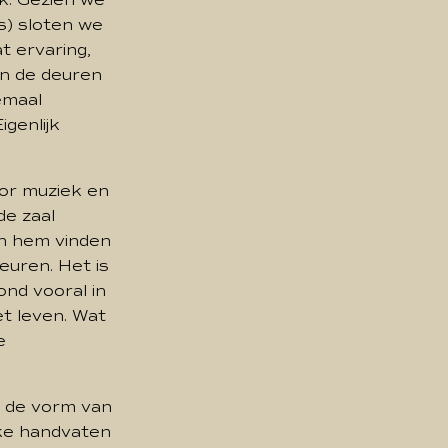
s) sloten we
t ervaring,
en de deuren
emaal
genlijk
oor muziek en
de zaal
an hem vinden
peuren. Het is
ond vooral in
t leven. Wat
e
n de vorm van
jke handvaten