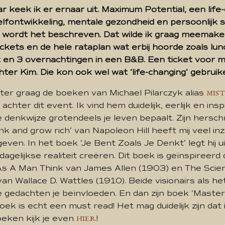
aar keek ik er ernaar uit. Maximum Potential, een life
lfontwikkeling, mentale gezondheid en persoonlijk s
 wordt het beschreven. Dat wilde ik graag meemaken
ckets en de hele rataplan wat erbij hoorde zoals lun
 en 3 overnachtingen in een B&B. Een ticket voor 
hter Kim. Die kon ook wel wat ‘life-changing’ gebruik
ister graag de boeken van Michael Pilarczyk alias
MIS
chter dit event. Ik vind hem duidelijk, eerlijk en ins
 je denkwijze grotendeels je leven bepaalt. Zijn hersch
nk and grow rich’ van Napoleon Hill heeft mij veel in
even. In het boek ‘Je Bent Zoals Je Denkt’ legt hij ui
dagelijkse realiteit creëren. Dit boek is geïnspireer
 As A Man Think van James Allen (1903) en The Scie
van Wallace D. Wattles (1910). Beide visionairs als he
je gedachten je beïnvloeden. En dan zijn boek ‘Maste
oek is echt een must read! Het mag duidelijk zijn dat 
boeken kijk je even
!
HIER