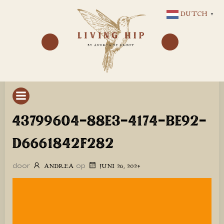
GA
DUTCH
▼
NAAR
DE
INHOUD
43799604-88E3-4174-BE92-
D6661842F282
door
op
ANDREA
JUNI 26, 2024