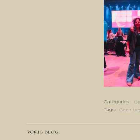
Categories:
Ge
Tags:
Geen ta
Bericht
VORIG BLOG