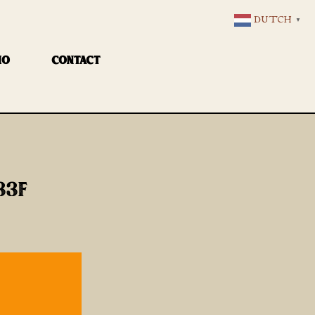
DUTCH
▼
IO
CONTACT
33F