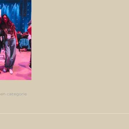
en categorie
g