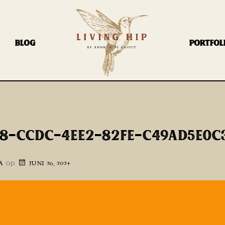
BLOG
PORTFOL
A8-CCDC-4EE2-82FE-C49AD5E0C
op
A
JUNI 26, 2024