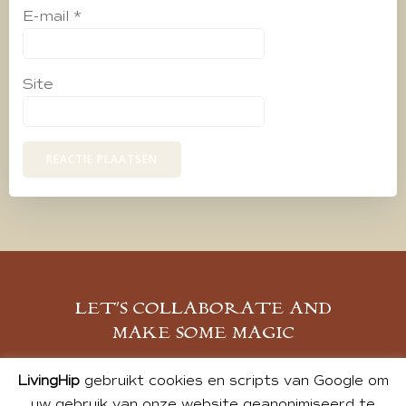
E-mail
*
Site
LET’S COLLABORATE AND
MAKE SOME MAGIC
MELD JE AAN
LivingHip
gebruikt cookies en scripts van Google om
uw gebruik van onze website geanonimiseerd te