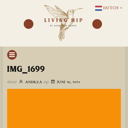
GA
DUTCH
▼
NAAR
DE
INHOUD
IMG_1699
door
op
ANDREA
JUNI 26, 2024