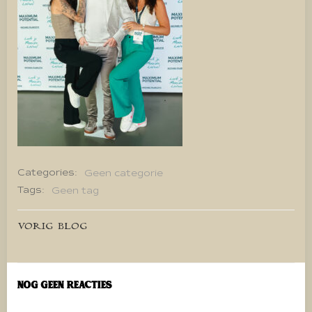
Categories:
Geen categorie
Tags:
Geen tag
Bericht
VORIG BLOG
navigatie
Nog geen reacties