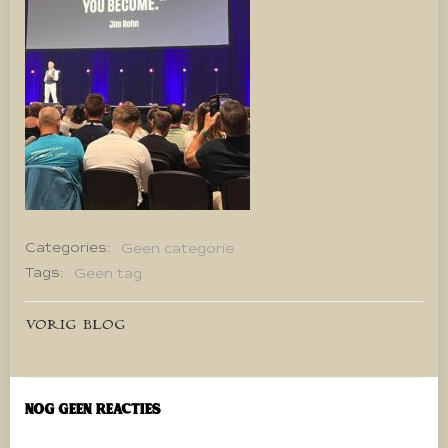
Categories:
Geen categorie
Tags:
Geen tag
Bericht
VORIG BLOG
navigatie
Nog geen reacties