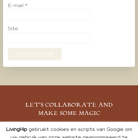
E-mail
*
Site
LET’S COLLABORATE AND
MAKE SOME MAGIC
MELD JE AAN
LivingHip
gebruikt cookies en scripts van Google om
uw gebruik van onze website geanonimiseerd te