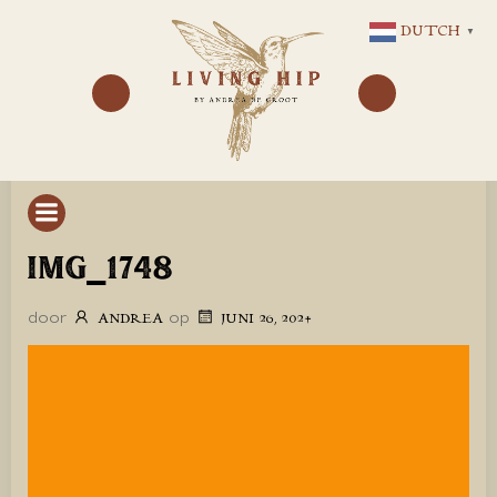
GA
DUTCH
▼
NAAR
DE
INHOUD
IMG_1748
door
op
ANDREA
JUNI 26, 2024