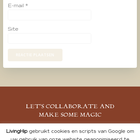
E-mail
*
Site
LET’S COLLABORATE AND
MAKE SOME MAGIC
MELD JE AAN
LivingHip
gebruikt cookies en scripts van Google om
uw gebruik van onze website geanonimiseerd te