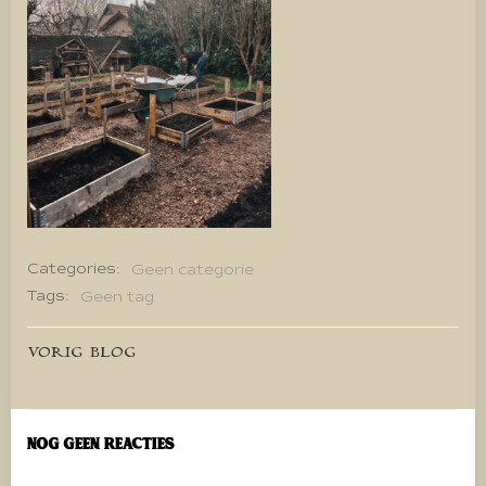
Categories:
Geen categorie
Tags:
Geen tag
Bericht
VORIG BLOG
navigatie
Nog geen reacties