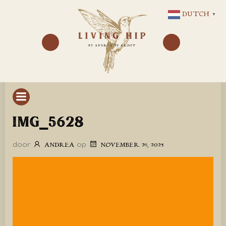
GA
DUTCH
▼
NAAR
DE
INHOUD
IMG_5628
door
op
ANDREA
NOVEMBER 29, 2025