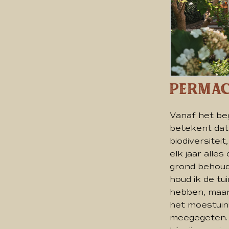
Permac
Vanaf het beg
betekent dat 
biodiversitei
elk jaar alles
grond behoud
houd ik de tu
hebben, maar 
het moestuini
meegegeten. 