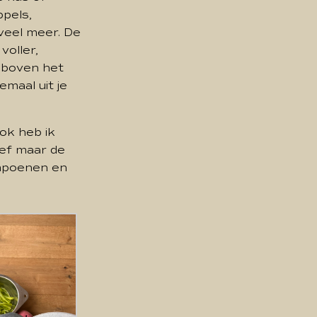
ppels,
 veel meer. De
oller,
s boven het
emaal uit je
ok heb ik
oef maar de
ompoenen en