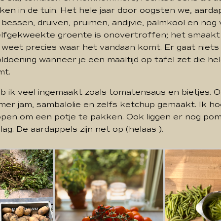
ken in de tuin. Het hele jaar door oogsten we, aarda
, bessen, druiven, pruimen, andijvie, palmkool en nog
lfgekweekte groente is onovertroffen; het smaakt v
e weet precies waar het vandaan komt. Er gaat niet
ldoening wanneer je een maaltijd op tafel zet die hel
mt.
b ik veel ingemaakt zoals tomatensaus en bietjes. O
mer jam, sambalolie en zelfs ketchup gemaakt. Ik h
 lopen om een potje te pakken. Ook liggen er nog p
lag. De aardappels zijn net op (helaas ).