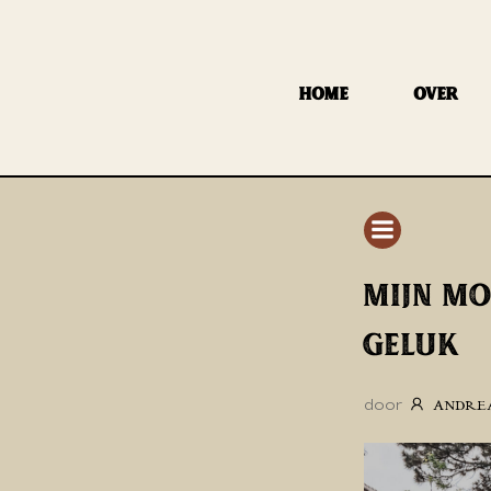
GA
NAAR
DE
HOME
OVER
INHOUD
MIJN MO
GELUK
door
ANDRE