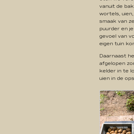
vanuit de bak
wortels, uien
smaak van ze
puurder en j
gevoel van vo
eigen tuin ko
Daarnaast he
afgelopen zo
kelder in te
uien in de ops