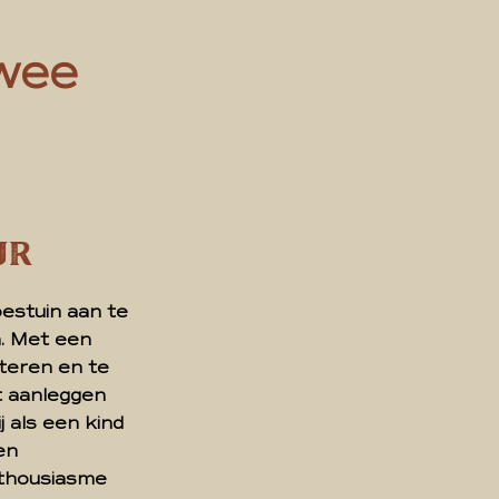
Twee
ur
oestuin aan te
n. Met een
teren en te
t aanleggen
j als een kind
en
nthousiasme