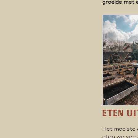
groeide met e
Eten Ui
Het mooiste a
eten we vers