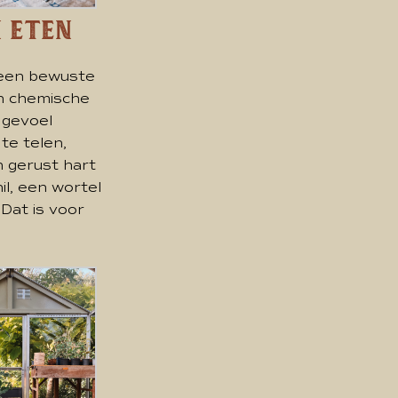
 Eten
 een bewuste
en chemische
 gevoel
te telen,
n gerust hart
il, een wortel
 Dat is voor