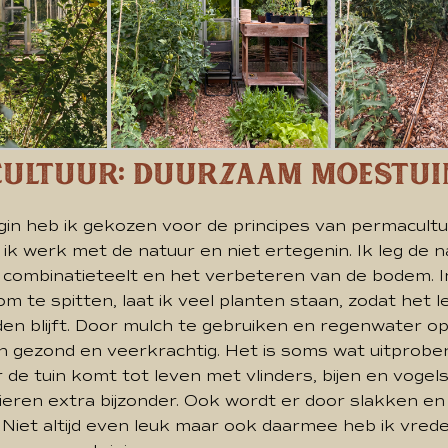
ultuur: Duurzaam Moestui
in heb ik gekozen voor de principes van permacultuu
ik werk met de natuur en niet ertegenin. Ik leg de 
t, combinatieteelt en het verbeteren van de bodem. I
 om te spitten, laat ik veel planten staan, zodat het l
en blijft. Door mulch te gebruiken en regenwater op
in gezond en veerkrachtig. Het is soms wat uitprobe
de tuin komt tot leven met vlinders, bijen en vogel
eren extra bijzonder. Ook wordt er door slakken en
Niet altijd even leuk maar ook daarmee heb ik vrede