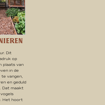
nieren
r. Dit
nadruk op
n plaats van
even in de
 te vangen,
ren en geduld
s. Dat maakt
 vogels
. Het hoort