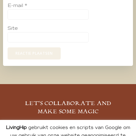
E-mail
*
Site
LET’S COLLABORATE AND
MAKE SOME MAGIC
MELD JE AAN
LivingHip
gebruikt cookies en scripts van Google om
uw gebruik van onze website geanonimiseerd te