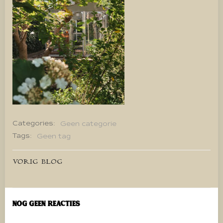
Categories:
Geen categorie
Tags:
Geen tag
Bericht
VORIG BLOG
navigatie
Nog geen reacties