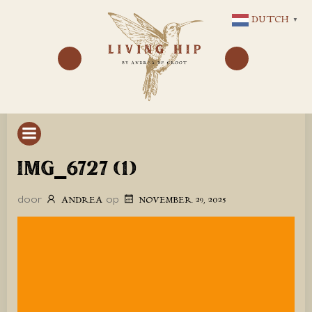
GA
DUTCH
▼
NAAR
DE
INHOUD
IMG_6727 (1)
door
op
ANDREA
NOVEMBER 29, 2025