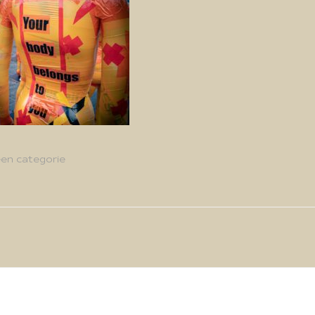
en categorie
g