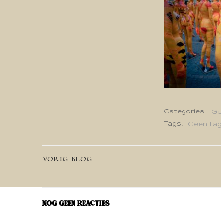
Categories:
Ge
Tags:
Geen ta
Bericht
VORIG BLOG
navigatie
Nog geen reacties