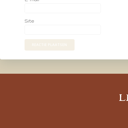
Site
L