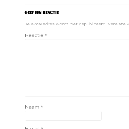
Geef een reactie
Je e-mailadres wordt niet gepubliceerd.
Vereiste 
Reactie
*
Naam
*
E-mail
*