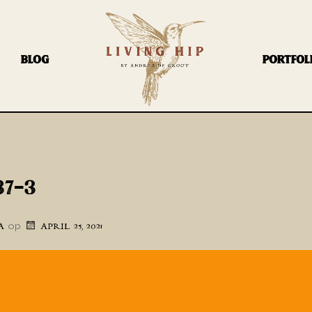
BLOG
PORTFOL
37-3
op
A
APRIL 25, 2021