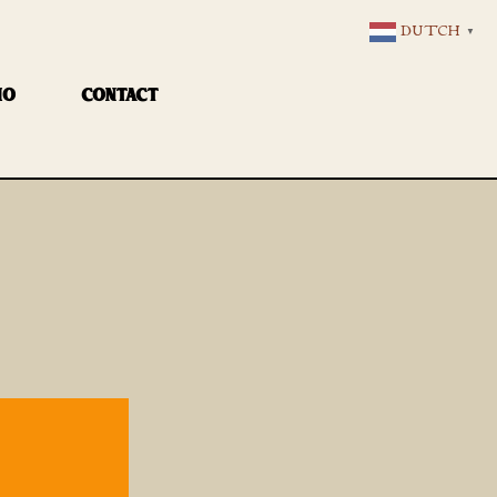
DUTCH
▼
IO
CONTACT