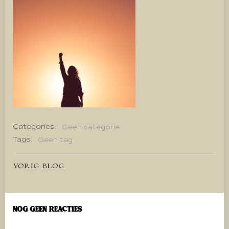
Categories:
Geen categorie
Tags:
Geen tag
Bericht
VORIG BLOG
navigatie
Nog geen reacties