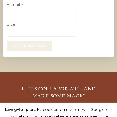
E-mail
*
Site
LET’S COLLABORATE AND
MAKE SOME MAGIC
MELD JE AAN
LivingHip
gebruikt cookies en scripts van Google om
uw gebruik van onze website geanonimiseerd te