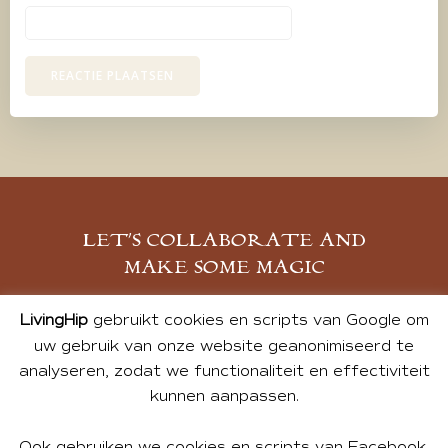
LET’S COLLABORATE AND
MAKE SOME MAGIC
MELD JE AAN
LivingHip
gebruikt cookies en scripts van Google om
uw gebruik van onze website geanonimiseerd te
analyseren, zodat we functionaliteit en effectiviteit
kunnen aanpassen.
Ook gebruiken we cookies en scripts van Facebook,