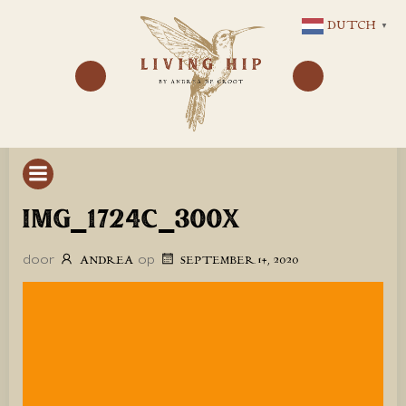
GA
DUTCH
▼
NAAR
DE
INHOUD
IMG_1724C_300X
door
op
ANDREA
SEPTEMBER 14, 2020