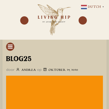
GA
DUTCH
▼
NAAR
DE
INHOUD
BLOG25
door
op
ANDREA
OKTOBER 25, 2020