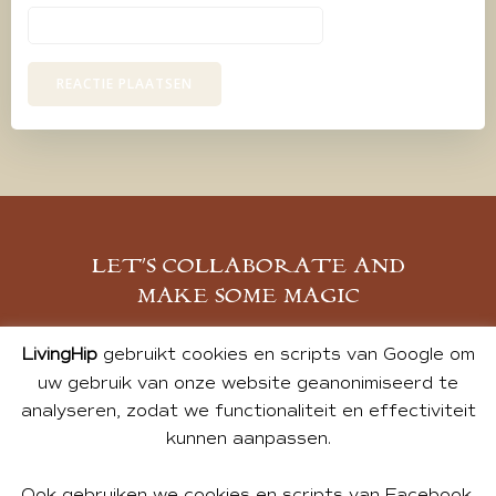
LET’S COLLABORATE AND
MAKE SOME MAGIC
MELD JE AAN
LivingHip
gebruikt cookies en scripts van Google om
uw gebruik van onze website geanonimiseerd te
analyseren, zodat we functionaliteit en effectiviteit
kunnen aanpassen.
Ook gebruiken we cookies en scripts van Facebook,