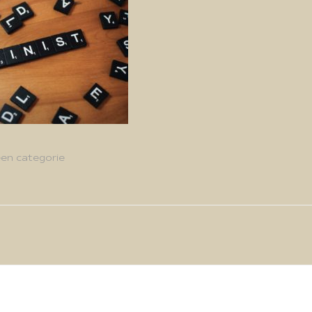
en categorie
g