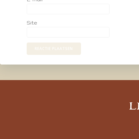
Site
L