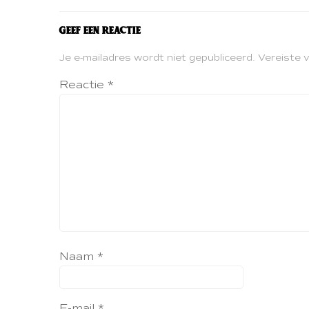
Geef een reactie
Je e-mailadres wordt niet gepubliceerd.
Vereiste 
Reactie
*
Naam
*
E-mail
*