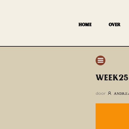
GA
NAAR
DE
HOME
OVER
INHOUD
WEEK25
door
ANDRE