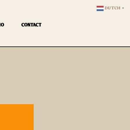
DUTCH
▼
IO
CONTACT