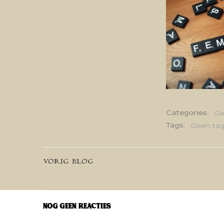
Categories:
Ge
Tags:
Geen ta
Bericht
VORIG BLOG
navigatie
Nog geen reacties