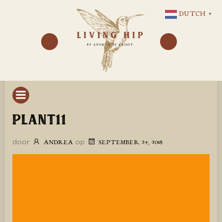
GA
DUTCH
▼
NAAR
DE
INHOUD
PLANT11
door
op
ANDREA
SEPTEMBER 24, 2018