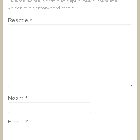
Je e-mailadres wordt niet gepubliceerd.
Vereiste
velden zijn gemarkeerd met
*
Reactie
*
Naam
*
E-mail
*