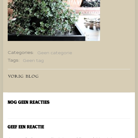
Categories:
Geen categorie
Tags:
Geen tag
Bericht
VORIG BLOG
navigatie
Nog geen reacties
Geef een reactie