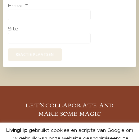
E-mail
*
Site
LET’S COLLABORATE AND
MAKE SOME MAGIC
MELD JE AAN
LivingHip
gebruikt cookies en scripts van Google om
uw gebruik van onze website geanonimiseerd te