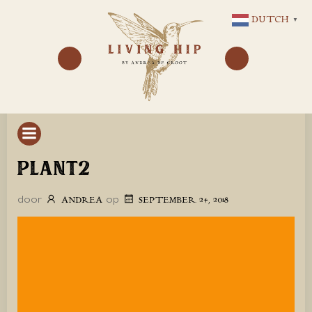
GA
DUTCH
▼
NAAR
DE
INHOUD
PLANT2
door
op
ANDREA
SEPTEMBER 24, 2018