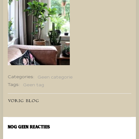
Categories:
Geen categorie
Tags:
Geen tag
Bericht
VORIG BLOG
navigatie
Nog geen reacties