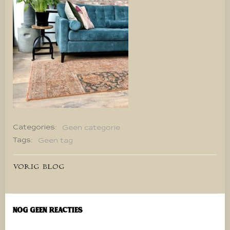
Categories:
Geen categorie
Tags:
Geen tag
Bericht
VORIG BLOG
navigatie
Nog geen reacties