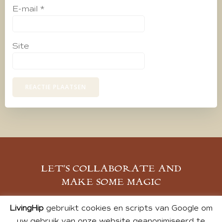
E-mail
*
Site
LET’S COLLABORATE AND
MAKE SOME MAGIC
MELD JE AAN
LivingHip
gebruikt cookies en scripts van Google om
uw gebruik van onze website geanonimiseerd te