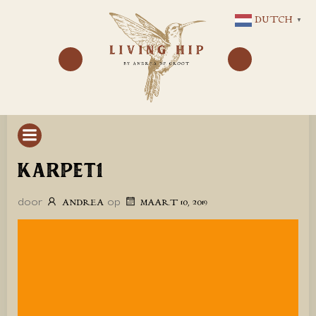
GA
DUTCH
▼
NAAR
DE
INHOUD
KARPET1
door
op
ANDREA
MAART 10, 2019