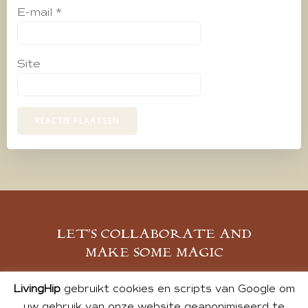
E-mail
*
Site
LET’S COLLABORATE AND
MAKE SOME MAGIC
MELD JE AAN
LivingHip
gebruikt cookies en scripts van Google om
uw gebruik van onze website geanonimiseerd te