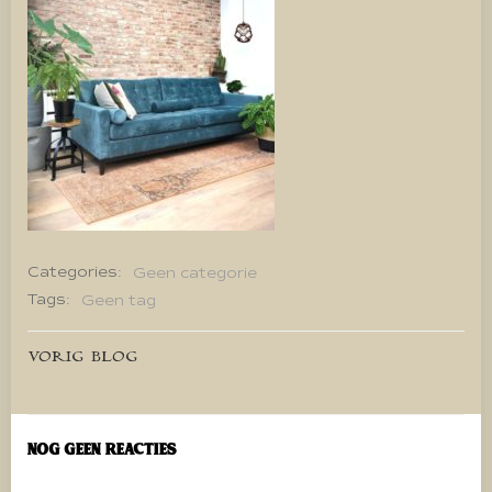
Categories:
Geen categorie
Tags:
Geen tag
Bericht
VORIG BLOG
navigatie
Nog geen reacties