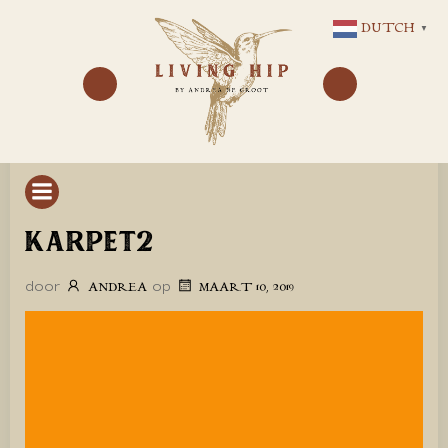
GA
DUTCH
▼
NAAR
DE
INHOUD
KARPET2
door
op
ANDREA
MAART 10, 2019