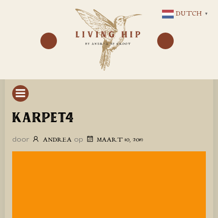
GA
DUTCH
▼
NAAR
DE
INHOUD
KARPET4
door
op
ANDREA
MAART 10, 2019