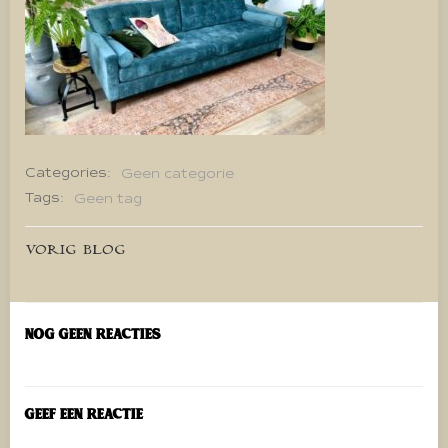
Categories:
Geen categorie
Tags:
Geen tag
Bericht
VORIG BLOG
navigatie
Nog geen reacties
Geef een reactie