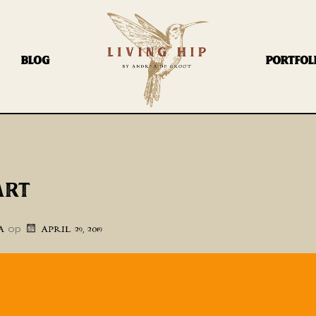
BLOG
PORTFOL
ART
op
A
APRIL 29, 2019