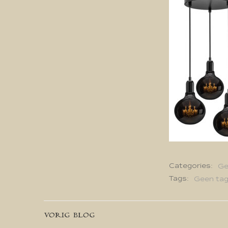
Categories:
Ge
Tags:
Geen ta
Bericht
VORIG BLOG