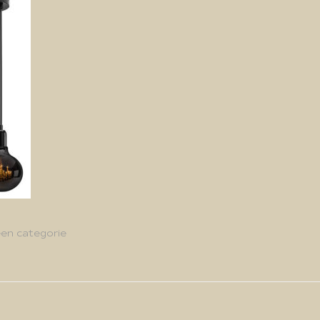
en categorie
g