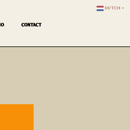
DUTCH
▼
IO
CONTACT