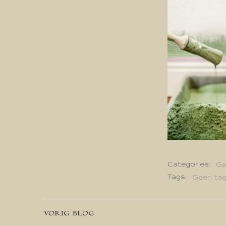
Categories:
Ge
Tags:
Geen ta
Bericht
VORIG BLOG