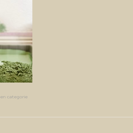
en categorie
g