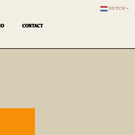
DUTCH
▼
IO
CONTACT