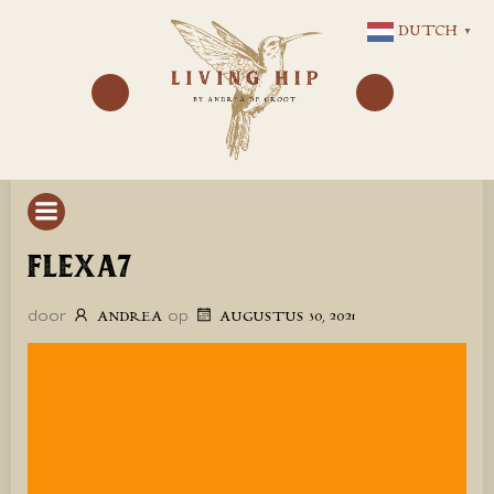
GA
DUTCH
▼
NAAR
DE
INHOUD
FLEXA7
door
op
ANDREA
AUGUSTUS 30, 2021