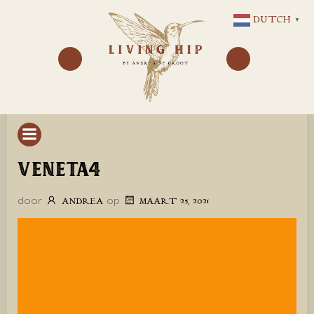
GA
DUTCH
▼
NAAR
DE
INHOUD
VENETA4
door
op
ANDREA
MAART 25, 2021