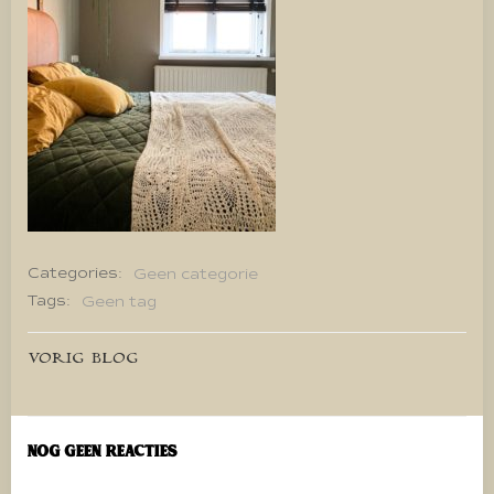
Categories:
Geen categorie
Tags:
Geen tag
Bericht
VORIG BLOG
navigatie
Nog geen reacties