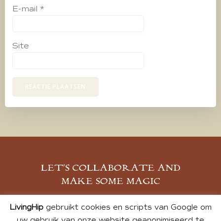
E-mail
*
Site
LET’S COLLABORATE AND
MAKE SOME MAGIC
MELD JE AAN
LivingHip
gebruikt cookies en scripts van Google om
uw gebruik van onze website geanonimiseerd te