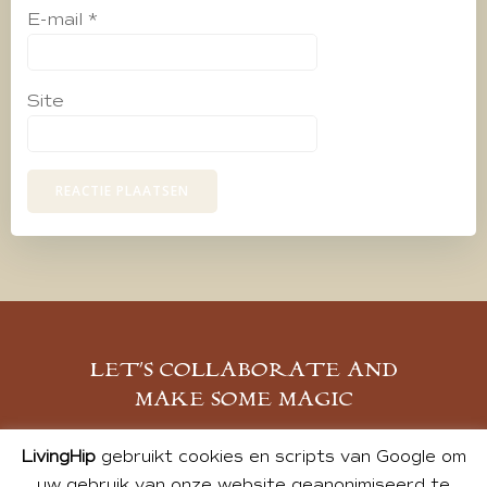
E-mail
*
Site
LET’S COLLABORATE AND
MAKE SOME MAGIC
MELD JE AAN
LivingHip
gebruikt cookies en scripts van Google om
uw gebruik van onze website geanonimiseerd te