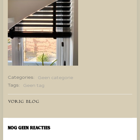
Categories:
Geen categorie
Tags:
Geen tag
Bericht
VORIG BLOG
navigatie
Nog geen reacties