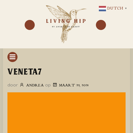
GA
DUTCH
▼
NAAR
DE
INHOUD
VENETA7
door
op
ANDREA
MAART 25, 2021