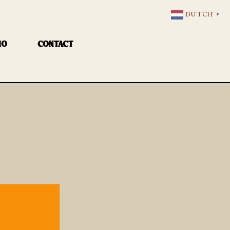
DUTCH
▼
IO
CONTACT