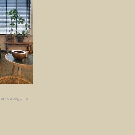
en categorie
g