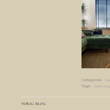
Categories:
Ge
Tags:
Geen ta
Bericht
VORIG BLOG