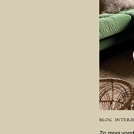
BLOG
INTERI
Zo mooi vond 