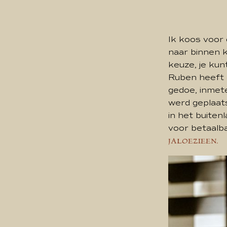
Ik koos voor 
naar binnen k
keuze, je kun
Ruben heeft o
gedoe, inmete
werd geplaat
in het buite
voor betaalba
JALOEZIEËN.