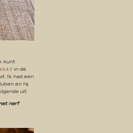
k kunt
in de
 MAAT
it. Ik had een
uben en hij
lgende uit:
met nerf