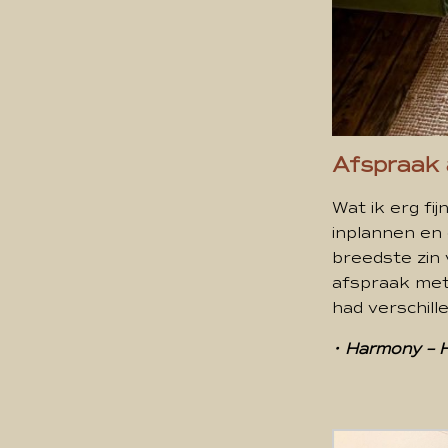
Afspraak 
Wat ik erg fij
inplannen en 
breedste zin 
afspraak met
had verschil
• Harmony – 