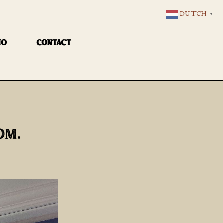
DUTCH
▼
IO
CONTACT
OM.