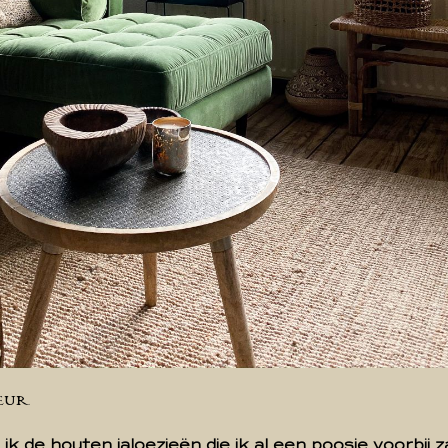
EUR
ik de houten jaloezieën die ik al een poosje voorbij