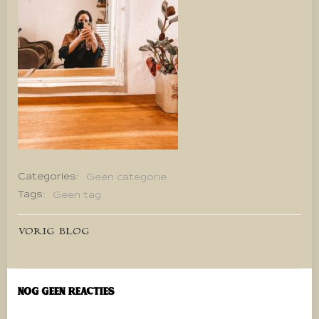
Categories:
Geen categorie
Tags:
Geen tag
Bericht
VORIG BLOG
navigatie
Nog geen reacties