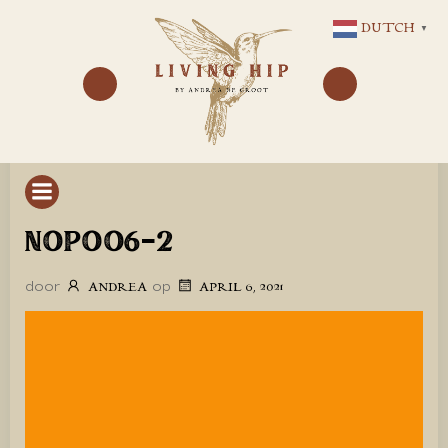
GA
DUTCH
▼
NAAR
DE
INHOUD
NOPOO6-2
door
op
ANDREA
APRIL 6, 2021