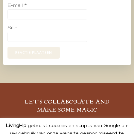
E-mail
*
Site
LET’S COLLABORATE AND
MAKE SOME MAGIC
MELD JE AAN
LivingHip
gebruikt cookies en scripts van Google om
uw gebruik van onze website geanonimiseerd te