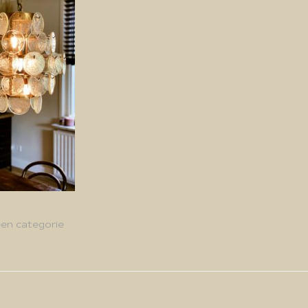
en categorie
g