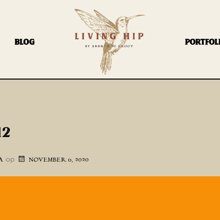
BLOG
PORTFOL
12
op
A
NOVEMBER 6, 2020