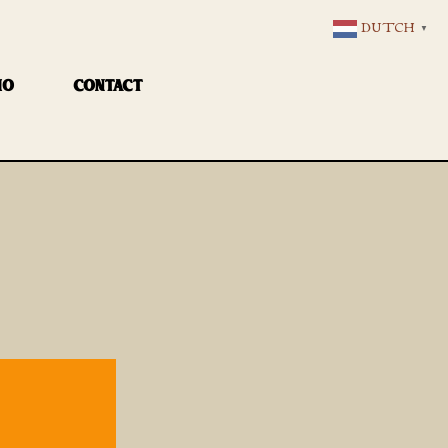
DUTCH
▼
IO
CONTACT