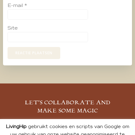
E-mail
*
Site
LET’S COLLABORATE AND
MAKE SOME MAGIC
MELD JE AAN
LivingHip
gebruikt cookies en scripts van Google om
uw gebruik van onze website geanonimiseerd te