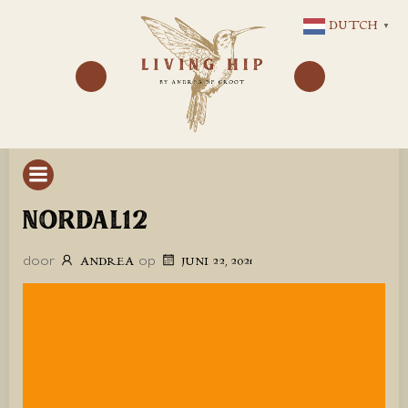
GA
DUTCH
▼
NAAR
DE
INHOUD
NORDAL12
door
op
ANDREA
JUNI 22, 2021