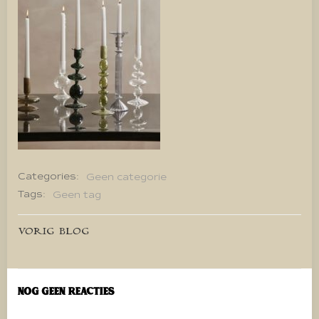
Categories:
Geen categorie
Tags:
Geen tag
Bericht
VORIG BLOG
navigatie
Nog geen reacties