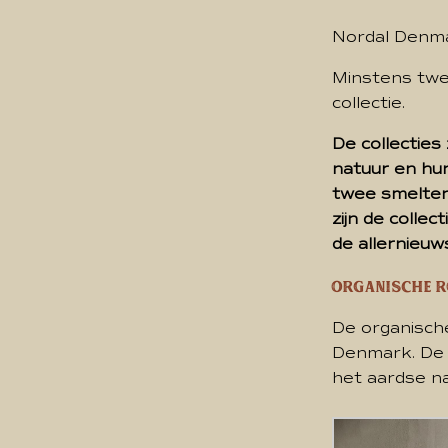
Nordal Denmar
Minstens twe
collectie.
De collecties
natuur en hun
twee smelten 
zijn de colle
de allernieu
Organische r
De organische
Denmark. De k
het aardse n