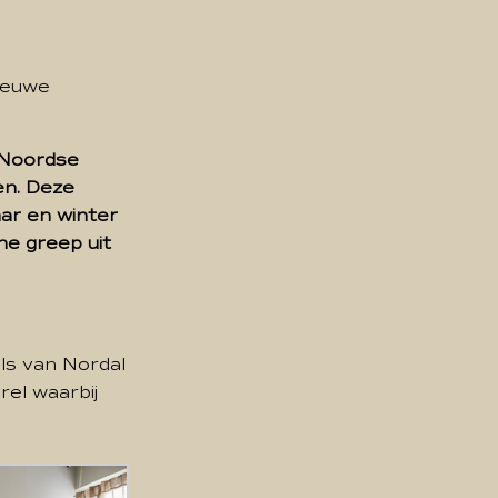
ieuwe
e Noordse
en. Deze
aar en winter
ne greep uit
ls van Nordal
rel waarbij