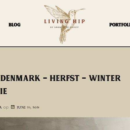
BLOG
PORTFOL
 DENMARK – HERFST – WINTER
IE
op
A
JUNI 23, 2021