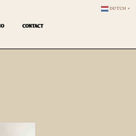
DUTCH
▼
IO
CONTACT