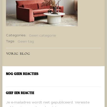
Categories:
Geen categorie
Tags:
Geen tag
Bericht
VORIG BLOG
navigatie
Nog geen reacties
Geef een reactie
Je e-mailadres wordt niet gepubliceerd.
Vereiste