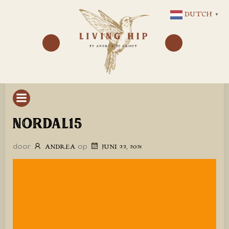
GA
DUTCH
▼
NAAR
DE
INHOUD
NORDAL15
door
op
ANDREA
JUNI 22, 2021