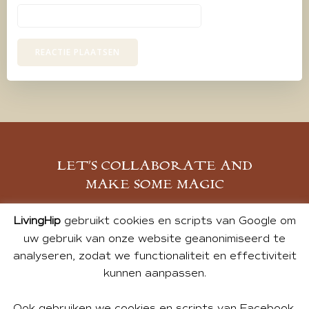
LET’S COLLABORATE AND
MAKE SOME MAGIC
MELD JE AAN
LivingHip
gebruikt cookies en scripts van Google om
uw gebruik van onze website geanonimiseerd te
analyseren, zodat we functionaliteit en effectiviteit
kunnen aanpassen.
Ook gebruiken we cookies en scripts van Facebook,