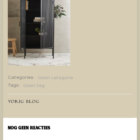
Categories:
Geen categorie
Tags:
Geen tag
Bericht
VORIG BLOG
navigatie
Nog geen reacties