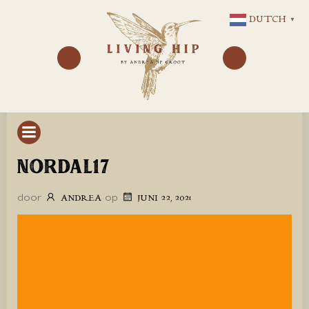
GA
DUTCH
▼
NAAR
DE
INHOUD
NORDAL17
door
op
ANDREA
JUNI 22, 2021