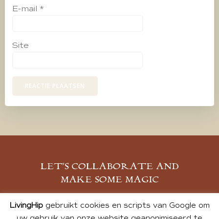
E-mail
*
Site
LET’S COLLABORATE AND
MAKE SOME MAGIC
MELD JE AAN
LivingHip
gebruikt cookies en scripts van Google om
uw gebruik van onze website geanonimiseerd te