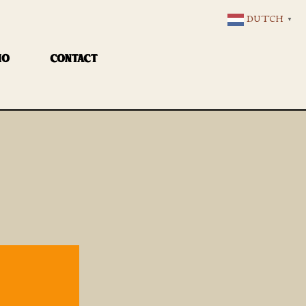
DUTCH
▼
IO
CONTACT