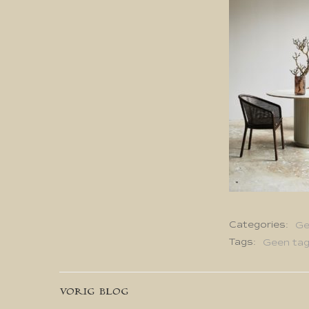
Categories:
Ge
Tags:
Geen ta
Bericht
VORIG BLOG