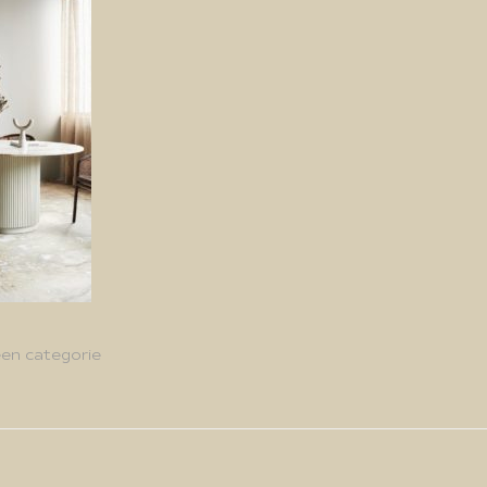
en categorie
g