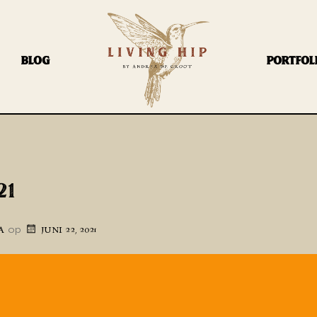
BLOG
PORTFOL
21
op
A
JUNI 22, 2021